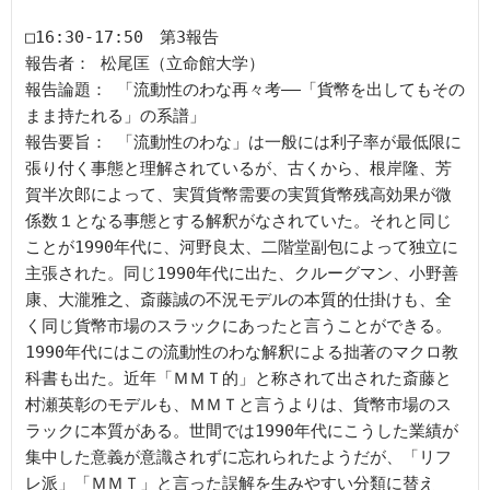
□16:30-17:50　第3報告

報告者： 松尾匡（立命館大学）

報告論題： 「流動性のわな再々考——「貨幣を出してもその
まま持たれる」の系譜」

報告要旨： 「流動性のわな」は一般には利子率が最低限に
張り付く事態と理解されているが、古くから、根岸隆、芳
賀半次郎によって、実質貨幣需要の実質貨幣残高効果が微
係数１となる事態とする解釈がなされていた。それと同じ
ことが1990年代に、河野良太、二階堂副包によって独立に
主張された。同じ1990年代に出た、クルーグマン、小野善
康、大瀧雅之、斎藤誠の不況モデルの本質的仕掛けも、全
く同じ貨幣市場のスラックにあったと言うことができる。
1990年代にはこの流動性のわな解釈による拙著のマクロ教
科書も出た。近年「ＭＭＴ的」と称されて出された斎藤と
村瀬英彰のモデルも、ＭＭＴと言うよりは、貨幣市場のス
ラックに本質がある。世間では1990年代にこうした業績が
集中した意義が意識されずに忘れられたようだが、「リフ
レ派」「ＭＭＴ」と言った誤解を生みやすい分類に替え