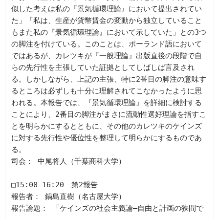
似した考えは私の『景気循環理論』において提出されてい
た」「私は、生産が貨幣賃金の変動から独立していること
もまた私の『景気循環理論』において示していた」との3つ
の脚注を付けている。このことは、ポーランド語において
ではあるが、カレツキが『一般理論』出版直後の段階で自
らの先行性を主張していた証拠としてしばしば言及され
る。しかしながら、上記の主張、特に2番目の脚注の意味す
るところは必ずしも十分に理解されてこなかったように思
われる。本報告では、『景気循環理論』を詳細に検討する
ことにより、2番目の脚注がまさに流動性選好理論を指すこ
とを明らかにするとともに、その他のカレツキのケインズ
に対する先行性や優位性を整理して明らかにするものであ
る。

司会： 中尾将人（千葉商科大学）

□15:00-16:20　第2報告

報告者： 鍋島直樹（名古屋大学）

報告論題： 「ケインズの社会主義論―自由と計画の狭間で