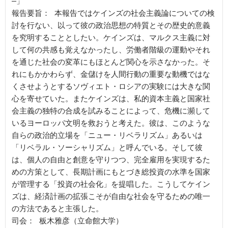
―」

報告要旨： 本報告ではケインズの社会主義論についての検
討を行ない、以って彼の政治思想の特質とその歴史的意義
を究明することとしたい。ケインズは、マルクス主義に対
して何の共感も覚えなかったし、労働者階級の運動やそれ
を通じた社会の変革にもほとんど関心を示さなかった。そ
れにもかかわらず、金儲けを人間行動の重要な動機ではな
くさせようとするソヴィエト・ロシアの実験には大きな関
心を寄せていた。またケインズは、私的資本主義と国家社
会主義の独特の合成を試みることによって、危機に瀕して
いるヨーロッパ文明を救おうと考えた。彼は、このような
自らの政治的立場を「ニュー・リベラリズム」あるいは
「リベラル・ソーシャリズム」と呼んでいる。そして彼
は、個人の自由と創意を守りつつ、完全雇用を実現するた
めの方策として、長期計画にもとづき総投資の水準を国家
が管理する「投資の社会化」を提唱した。こうしてケイン
ズは、経済計画の拡張こそが自由な社会を守るための唯一
の方法であると主張した。

司会： 板木雅彦（立命館大学）
