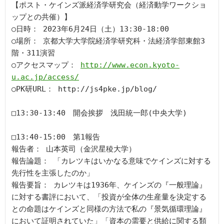
【ポスト・ケインズ派経済学研究会（経済動学ワークショ
ップとの共催）】

○日時： 2023年6月24日（土）13:30-18:00

○場所： 京都大学大学院経済学研究科・法経済学部東館3
階・311演習

○アクセスマップ： 
http://www.econ.kyoto-
u.ac.jp/access/
○PK研URL： http://js4pke.jp/blog/　

□13:30-13:40　開会挨拶　浅田統一郎(中央大学)

□13:40-15:00　第1報告

報告者： 山本英司（金沢星稜大学）

報告論題： 「カレツキはいかなる意味でケインズに対する
先行性を主張したのか」

報告要旨： カレツキは1936年、ケインズの『一般理論』
に対する書評において、「投資が全体の生産量を決定する
との命題はケインズと同様の方法で私の『景気循環理論』
において証明されていた」「資本の需要と供給に関する類