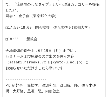
て、「流動性のわなタイプ」という理論カテゴリーを提唱
したい。

司会： 金子創（東京都立大学）

□17:50-18:00　閉会挨拶　佐々木啓明(京都大学)

□18:30- 　懇親会

会場準備の都合上，6月19日（月）までに，

セミナーおよび懇親会のご出欠を佐々木宛
（sasaki.hiroaki.7x[@]kyoto-u.ac.jp）に

お知らせいただけましたら幸いです．

--------------------------------------------
-------------------

PK 研幹事: 笠松学、渡辺和則、浅田統一郎、佐々木啓
明、大野隆、黒瀬一弘、内藤敦之