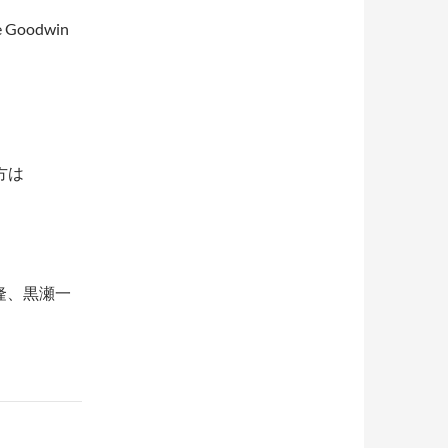
e Goodwin
方は
。
隆、黒瀬一