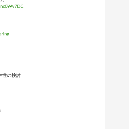
w78nc0Wv7DC
ring
生性の検討
」