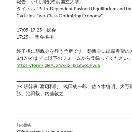
報告 小川翔悟(横浜国立大学)
タイトル:”Path-Dependent Pasinetti Equilibrium and th
Cycle in a Two-Class Optimizing Economy”
17:05-17:25 総会
17:25- 閉会挨拶
終了後に懇親会を行う予定です。懇親会に出席希望の
3/17(火)までに以下のフォームから登録してください
https://forms.gle/U24AH2H2Gfuo5Rv66
________________________________
PK 研幹事: 渡辺和則、浅田統一郎、佐々木啓明、大野
弘、池田毅、内藤敦之
投
前の投稿