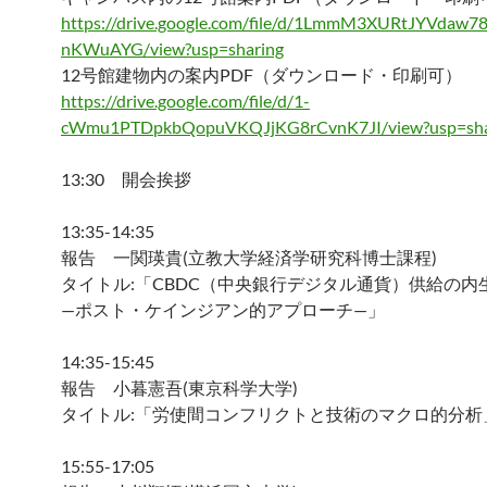
https://drive.google.com/file/d/1LmmM3XURtJYVda
nKWuAYG/view?usp=sharing
12号館建物内の案内PDF（ダウンロード・印刷可）
https://drive.google.com/file/d/1-
cWmu1PTDpkbQopuVKQJjKG8rCvnK7JI/view?usp=sha
13:30 開会挨拶
13:35-14:35
報告 一関瑛貴(立教大学経済学研究科博士課程)
タイトル:「CBDC（中央銀行デジタル通貨）供給の内
—ポスト・ケインジアン的アプローチ—」
14:35-15:45
報告 小暮憲吾(東京科学大学)
タイトル:「労使間コンフリクトと技術のマクロ的分析
15:55-17:05