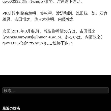
qwc03332[@]nifty.ne.jp )まで、ご連絡下さい。
PK研幹事 藤森頼明、笠松學、渡辺和則、浅田統一郎、石倉
雅男、吉田博之、佐々木啓明、内藤敦之
次回(2015年3月)以降、報告御希望の方は、吉田博之
(yoshida.hiroyuki[@]nihon-u.ac.jp)、あるいは、内藤敦之(
qwc03332[@]nifty.ne.jp )にご連絡下さい
検
索:
最近の投稿