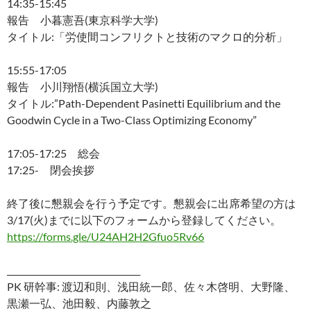
14:35-15:45
報告 小暮憲吾(東京科学大学)
タイトル:「労使間コンフリクトと技術のマクロ的分析」
15:55-17:05
報告 小川翔悟(横浜国立大学)
タイトル:”Path-Dependent Pasinetti Equilibrium and the
Goodwin Cycle in a Two-Class Optimizing Economy”
17:05-17:25 総会
17:25- 閉会挨拶
終了後に懇親会を行う予定です。懇親会に出席希望の方は
3/17(火)までに以下のフォームから登録してください。
https://forms.gle/U24AH2H2Gfuo5Rv66
________________________________
PK 研幹事: 渡辺和則、浅田統一郎、佐々木啓明、大野隆、
黒瀬一弘、池田毅、内藤敦之