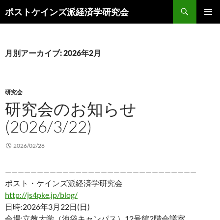
コ
検
ポストケインズ派経済学研究会
ン
索
メインメ
テ
ニュー
ン
ツ
月別アーカイブ: 2026年2月
へ
ス
キ
研究会
ッ
研究会のお知らせ
プ
(2026/3/22)
2026/02/28
——————————————————————————————
ポスト・ケインズ派経済学研究会
http://js4pke.jp/blog/
日時:2026年3月22日(日)
会場:立教大学（池袋キャンパス）12号館2階会議室