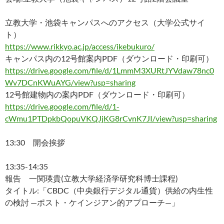
立教大学・池袋キャンパスへのアクセス（大学公式サイ
ト）
https://www.rikkyo.ac.jp/access/ikebukuro/
キャンパス内の12号館案内PDF（ダウンロード・印刷可）
https://drive.google.com/file/d/1LmmM3XURtJYVdaw78nc0
Wv7DCnKWuAYG/view?usp=sharing
12号館建物内の案内PDF（ダウンロード・印刷可）
https://drive.google.com/file/d/1-
cWmu1PTDpkbQopuVKQJjKG8rCvnK7JI/view?usp=sharing
13:30 開会挨拶
13:35-14:35
報告 一関瑛貴(立教大学経済学研究科博士課程)
タイトル:「CBDC（中央銀行デジタル通貨）供給の内生性
の検討 —ポスト・ケインジアン的アプローチ—」