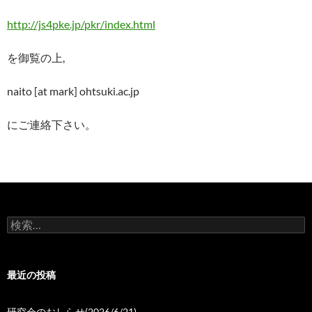
http://js4pke.jp/pkr/index.html
を御覧の上,
naito [at mark] ohtsuki.ac.jp
にご連絡下さい。
検
索:
最近の投稿
研究会のおしらせ(2026/6/21)