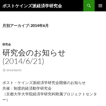
コ
検
ポストケインズ派経済学研究会
ン
索
メインメ
テ
ニュー
ン
ツ
月別アーカイブ: 2014年6月
へ
ス
キ
研究会
ッ
研究会のお知らせ
プ
(2014/6/21)
2014/06/01
ポスト・ケインズ派経済学研究会開催のお知らせ
共催：制度的経済動学研究会
（京都大学大学院経済学研究科附属プロジェクトセンタ
ー）