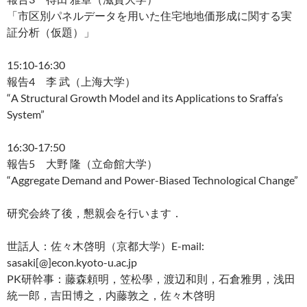
「市区別パネルデータを用いた住宅地地価形成に関する実
証分析（仮題）」
15:10‐16:30
報告4 李 武（上海大学）
“A Structural Growth Model and its Applications to Sraffa’s
System”
16:30‐17:50
報告5 大野 隆（立命館大学）
“Aggregate Demand and Power-Biased Technological Change”
研究会終了後，懇親会を行います．
世話人：佐々木啓明（京都大学）E-mail:
sasaki[@]econ.kyoto-u.ac.jp
PK研幹事：藤森頼明，笠松學，渡辺和則，石倉雅男，浅田
統一郎，吉田博之，内藤敦之，佐々木啓明