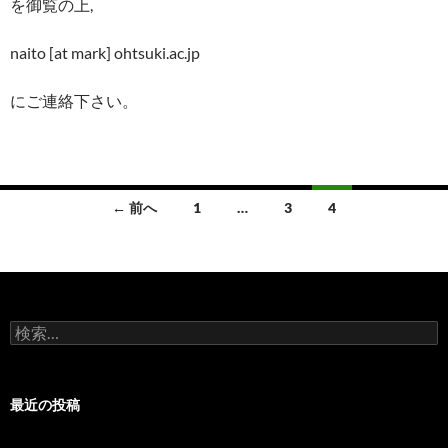
を御覧の上,
naito [at mark] ohtsuki.ac.jp
にご連絡下さい。
投
← 前へ
1
…
3
4
稿
ナ
ビ
検
ゲ
索:
ー
最近の投稿
シ