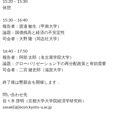
15:20－15:30
休憩
15:30－16:40
報告者：渡邉 敏生（甲南大学）
論題：国債残高と経済の不安定性
司会者：大野 隆（同志社大学）
16:40－17:50
報告者：阿部 太郎（名古屋学院大学）
論題：グローバリゼーション下の再分配政策と有効需要
司会者：二宮 健史郎（滋賀大学）
終了後は懇親会を開催します．
問い合わせ先
佐々木 啓明（京都大学大学院経済学研究科）
sasaki[@]econ.kyoto-u.ac.jp