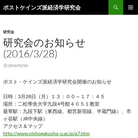
コ
検
ポストケインズ派経済学研究会
ン
索
メインメ
テ
ニュー
ン
研究会
ツ
研究会のお知らせ
へ
ス
(2016/3/28)
キ
ッ
2016/02/26
プ
ポスト・ケインズ派経済学研究会開催のお知らせ
日時：3月28日（月）１３：００～１７：４５
場所：二松學舎大学九段4号館４０５１教室
最寄駅：九段下駅（東西線、都営新宿線、半蔵門線）、市
ヶ谷駅（
JR中央線）
アクセス＆マップ
http://www.nishogakusha-u.ac.
jp/a7.htm