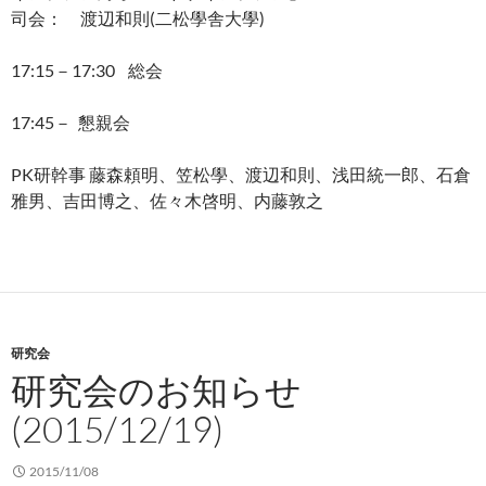
司会： 渡辺和則(二松學舎大學)
17:15－17:30 総会
17:45－ 懇親会
PK研幹事 藤森頼明、笠松學、渡辺和則、浅田統一郎、石倉
雅男、吉田博之、
佐々木啓明、内藤敦之
研究会
研究会のお知らせ
(2015/12/19)
2015/11/08