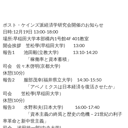
ポスト・ケインズ派経済学研究会開催のお知らせ
日時:12月19日 13:00-18:00
場所:早稲田大学本部構内1号館4F 401教室
開会挨拶 笠松學(早稲田大学) 13:00
報告1 池田毅(立教大学) 13:10-14:20
「稼働率と資本蓄積」
司会 佐々木啓明(京都大学)
休憩(10分)
報告2 服部茂幸(福井県立大学) 14:30-15:50
「アベノミクスは日本経済を復活させたか」
司会 笠松學(早稲田大学）
休憩(10分)
報告3 水野和夫(日本大学) 16:00-17:40
「資本主義の終焉と歴史の危機－
21世紀の利子
率革命と新中世主義」
司会 浅田統一郎(中央大学)