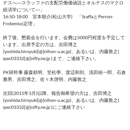
テスへ―スラッファの支配労働価値説とオルテスのマクロ
経済学について―」
16:50-18:00 宮本順介(松山大学) 「SraffaとPerron-
Frobenius定理」
終了後、懇親会を行います。会費は5000円程度を予定して
います。出席予定の方は、吉田博之
(yoshida.hiroyuki[@]nihon-u.ac.jp)、あるいは、内藤敦之(
qwc03332[@]nifty.ne.jp )まで、ご連絡下さい。
PK研幹事 藤森頼明、笠松學、渡辺和則、浅田統一郎、石倉
雅男、吉田博之、佐々木啓明、内藤敦之
次回(2015年3月)以降、報告御希望の方は、吉田博之
(yoshida.hiroyuki[@]nihon-u.ac.jp)、あるいは、内藤敦之(
qwc03332[@]nifty.ne.jp )にご連絡下さい